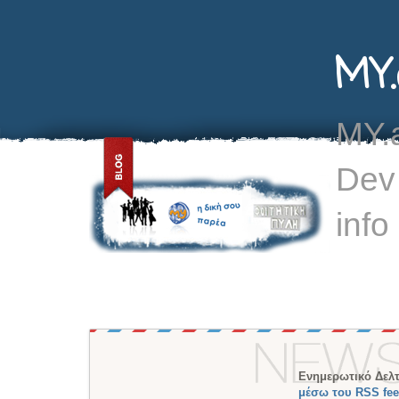
MY.
MY.a
Dev
info
Ενημερωτικό Δελτ
μέσω του RSS fe