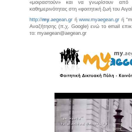
«μοιραστούν» και να γνωρίσουν από 
καθημερινότητας στη «φοιτητική ζωή του Αιγαί
http://
my
.aegean.gr
ή
www.myaegean.gr
ή “m
Αναζήτησης (π.χ. Google) ενώ το email επικ
το:
myaegean@aegean.gr