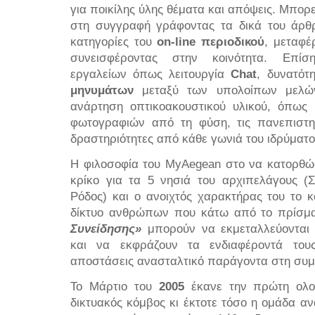
για ποικίλης ύλης θέματα και απόψεις. Μπορε
στη συγγραφή γράφοντας τα δικά του άρθρ
κατηγορίες του
on-line περιοδικού
, μεταφέ
συνεισφέροντας στην κοινότητα. Επίσ
εργαλείων όπως λειτουργία
Chat
, δυνατό
μηνυμάτων
μεταξύ των υπολοίπων μελών
ανάρτηση οπτικοακουστικού υλικού, όπω
φωτογραφιών από τη φύση, τις πανεπιστημ
δραστηριότητες από κάθε γωνιά του ιδρύματο
Η φιλοσοφία του MyAegean στο να κατορθώσ
κρίκο για τα 5 νησιά του αρχιπελάγους (Σ
Ρόδος) και ο ανοιχτός χαρακτήρας του το 
δίκτυο ανθρώπων που κάτω από το πρίσμ
Συνείδησης»
μπορούν να εκμεταλλεύονται δ
και να εκφράζουν τα ενδιαφέροντά του
αποστάσεις ανασταλτικό παράγοντα στη συμμ
Το Μάρτιο του
2005
έκανε την πρώτη ολο
δικτυακός κόμβος κι έκτοτε τόσο η ομάδα αν