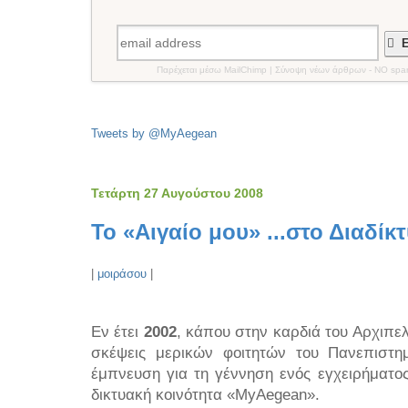
Ε
Παρέχεται μέσω MailChimp | Σύνοψη νέων άρθρων - NO spa
Tweets by @MyAegean
Τετάρτη 27 Αυγούστου 2008
Το «Αιγαίο μου» ...στο Διαδίκ
|
μοιράσου
|
Εν έτει
2002
, κάπου στην καρδιά του Αρχιπε
σκέψεις μερικών φοιτητών του Πανεπιστημ
έμπνευση για τη γέννηση ενός εγχειρήματο
δικτυακή κοινότητα «MyAegean».