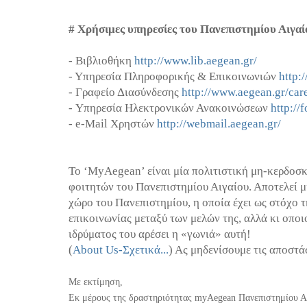
# Χρήσιμες υπηρεσίες του Πανεπιστημίου Αιγαί
- Βιβλιοθήκη
http://www.lib.aegean.gr/
- Yπηρεσία Πληροφορικής & Επικοινωνιών
http:
- Γραφείο Διασύνδεσης
http://www.aegean.gr/car
- Υπηρεσία Ηλεκτρονικών Ανακοινώσεων
http://
- e-Mail Χρηστών
http://webmail.aegean.gr/
Το ‘MyAegean’ είναι μία πολιτιστική μη-κερδοσ
φοιτητών του Πανεπιστημίου Αιγαίου. Αποτελεί 
χώρο του Πανεπιστημίου, η οποία έχει ως στόχο τ
επικοινωνίας μεταξύ των μελών της, αλλά κι οπο
ιδρύματος του αρέσει η «γωνιά» αυτή!
(
About Us-Σχετικά...
) Ας μηδενίσουμε τις αποστά
Με εκτίμηση,
Εκ μέρους της δραστηριότητας myAegean Πανεπιστημίου Α