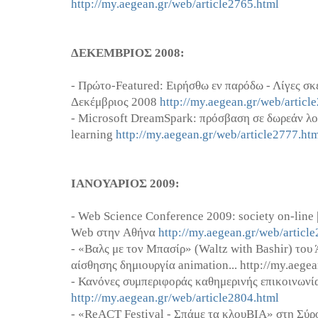
http://my.aegean.gr/web/article2765.html
ΔΕΚΕΜΒΡΙΟΣ 2008:
- Πρώτο-Featured: Ειρήσθω εν παρόδω - Λίγες σκ
Δεκέμβριος 2008
http://my.aegean.gr/web/articl
- Microsoft DreamSpark: πρόσβαση σε δωρεάν λο
learning
http://my.aegean.gr/web/article2777.ht
ΙΑΝΟΥΑΡΙΟΣ 2009:
- Web Science Conference 2009: society on-line 
Web στην Aθήνα
http://my.aegean.gr/web/articl
- «Βαλς με τον Μπασίρ» (Waltz with Bashir) του
αίσθησης δημιουργία animation... http://my.aege
- Κανόνες συμπεριφοράς καθημερινής επικοινωνί
http://my.aegean.gr/web/article2804.html
- «ReACT Festival - Σπάμε τα κλουΒΙΑ» στη Σύρ