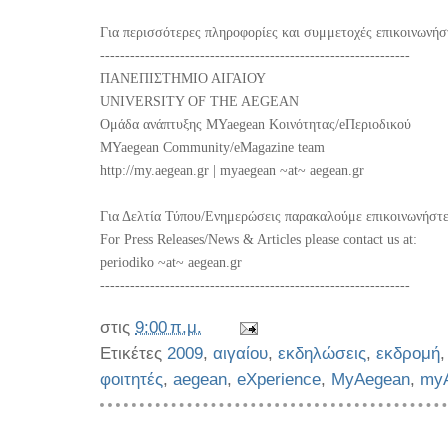
Για περισσότερες πληροφορίες και συμμετοχές επικοινωνήσ
--------------------------------------------------------------
ΠΑΝΕΠΙΣΤΗΜΙΟ ΑΙΓΑΙΟΥ
UNIVERSITY OF THE AEGEAN
Ομάδα ανάπτυξης MYaegean Κοινότητας/eΠεριοδικού
MYaegean Community/eMagazine team
http://my.aegean.gr | myaegean
~at~
aegean.gr
Για Δελτία Τύπου/Ενημερώσεις παρακαλούμε επικοινωνήστε
For Press Releases/News & Articles please contact us at:
periodiko ~at~ aegean.gr
--------------------------------------------------------------
στις
9:00 π.μ.
Ετικέτες
2009
,
αιγαίου
,
εκδηλώσεις
,
εκδρομή
φοιτητές
,
aegean
,
eXperience
,
MyAegean
,
my