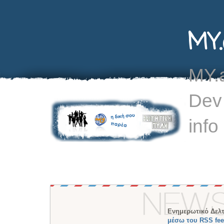
MY.
MY.a
Dev
info
Ενημερωτικό Δελτ
μέσω του RSS fe