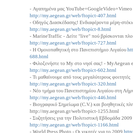
- Αγαπημένα μας YouTube+GoogleVideo+Vimeo 
http://my.aegean.gr/web/ftopict-407.html
- Οδηγός Διασκέδασης! Ενδιαφέροντα μέρη-στέκι
http://my.aegean.gr/web/ftopict-8.html
- MarineTraffic - Δείτε "live" πού βρίσκονται πλο
http://my.aegean.gr/web/ftopict-727.html
- Η Ομοιοπαθητική στο Πανεπιστήμιο Αιγαίου
ht
688.html
- Φιλοξενήστε το My στο νησί σας! - MyAegean 
http://my.aegean.gr/web/ftopict-602.html
- Τι μαθαίνουμε από τους μεγαλύτερους φοιτητές
http://my.aegean.gr/web/ftopict-320.html
- Νέο τμήμα του Πανεπιστημίου Αιγαίου στη Λήμ
http://my.aegean.gr/web/ftopict-446.html
- Βιογραφικό Σημείωμα (C.V.) και βοηθητικές πλ
http://my.aegean.gr/web/ftopict-1255.html
- Συζητήσεις για την Πολιτιστική Εβδομάδα 2009
http://my.aegean.gr/web/ftopict-1166.html
- World Press Photo - Οι νικητές για το 2009
http