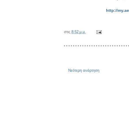
http://my.
στις
8:52 μ.μ.
Νεότερη ανάρτηση