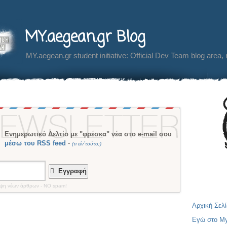
MY.aegean.gr Blog
MY.aegean.gr student initiative: Official Dev Team blog area,
Ενημερωτικό Δελτίο με "φρέσκα" νέα στο e-mail σου
μέσω του RSS feed
-
(τι είν´τούτο;)
Εγγραφή
οψη νέων άρθρων - NO spam!
Αρχική Σελ
Εγώ στο M