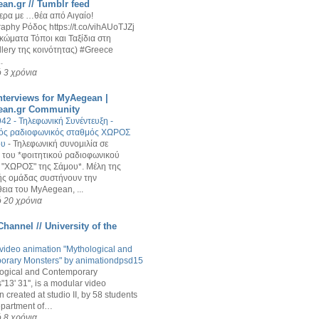
an.gr // Tumblr feed
ερα με …θέα από Αιγαίο!
aphy Ρόδος https://t.co/vihAUoTJZj
κώματα Τόποι και Ταξίδια στη
ery της κοινότητας) #Greece
.
 3 χρόνια
nterviews for MyAegean |
ean.gr Community
2 - Τηλεφωνική Συνέντευξη -
κός ραδιοφωνικός σταθμός ΧΩΡΟΣ
ου
-
Τηλεφωνική συνομιλία σε
του *φοιτητικού ραδιοφωνικού
 "ΧΩΡΟΣ" της Σάμου*. Μέλη της
ής ομάδας συστήνουν την
ια του MyAegean, ...
 20 χρόνια
hannel // University of the
f video animation "Mythological and
orary Monsters" by animationdpsd15
logical and Contemporary
13' 31'', is a modular video
 created at studio II, by 58 students
epartment of…
 8 χρόνια