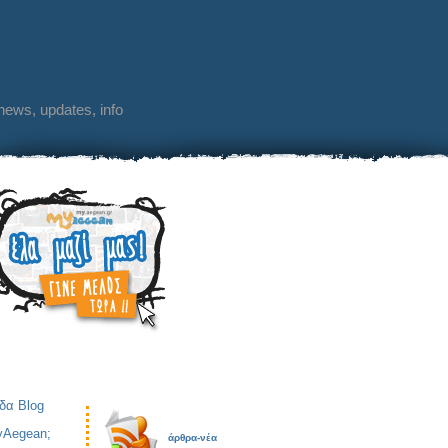
 news, updates, info
ίδα Blog
yAegean;
άρθρα-νέα