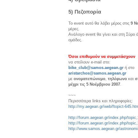
5) Πεζοπορία
Το event αυτό θα λάβει μέρος στις
9 Ν
μέρες.
Ανάλογο event θα γίνει και στη Σύρο 
ομάδες.
Όσοι επιθυμούν να συμμετάσχουν
να στείλουν e-mail στο:
bike_club@samos.aegean.gr
ή στο
aristarchos@samos.aegean.gr
με
ονοματεπώνυμο
,
τηλέφωνο
και
σ
μέχρι τις 5 Νοέμβριου 2007
.
~~~
Περισσότερα links και πληροφορίες:
http://my.aegean.gr/web/ftopict-645.ht
http://forum.aegean.gr/index.php/topic
http://forum.aegean.gr/index.php/topic
http://www.samos.aegean.gr/astronom