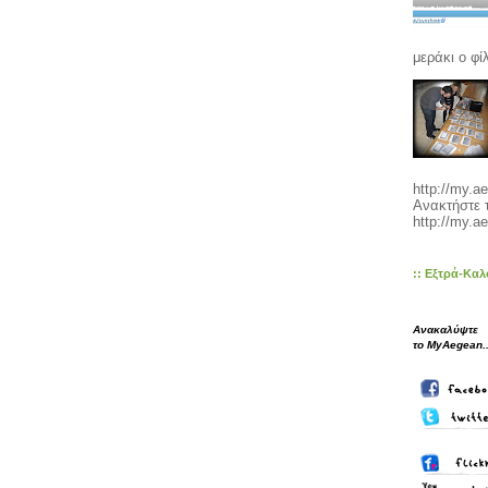
μεράκι ο φίλ
http://my.a
Ανακτήστε 
http://my.ae
:: Εξτρά-Καλ
Ανακαλύψτε
το MyAegean..