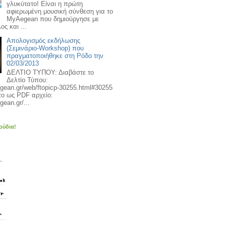
γλυκύτατο! Είναι η πρώτη
αφιερωμένη μουσική σύνθεση για το
MyAegean που δημιούργησε με
ος και ...
Απολογισμός εκδήλωσης
(Σεμινάριο-Workshop) που
πραγματοποιήθηκε στη Ρόδο την
02/03/2013
ΔΕΛΤΙΟ ΤΥΠΟΥ: Διαβάστε το
Δελτίο Τύπου:
egean.gr/web/ftopicp-30255.html#30255
το ως PDF αρχείο:
gean.gr/...
ούδια!
.