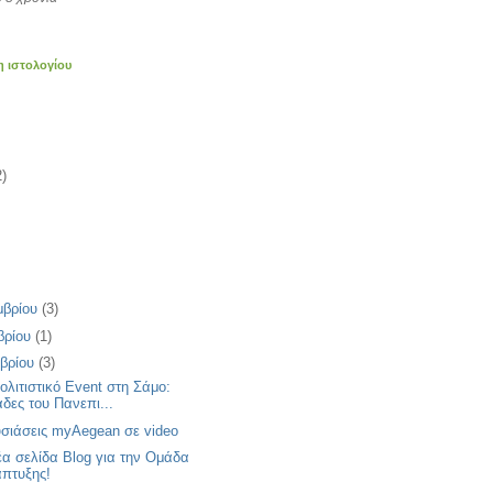
η ιστολογίου
2)
μβρίου
(3)
βρίου
(1)
βρίου
(3)
ολιτιστικό Εvent στη Σάμο:
δες του Πανεπι...
σιάσεις myAegean σε video
έα σελίδα Blog για την Ομάδα
πτυξης!