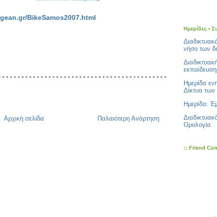
aegean.gr/BikeSamos2007.html
Ημερίδες • Σ
Διαδικτυακ
νήσο των δ
Διαδικτυακ
εκπαίδευση
Ημερίδα εν
Δίκτυα των 
Ημερίδα: Έμ
Διαδικτυακ
Αρχική σελίδα
Παλαιότερη Ανάρτηση
Ορολογία
:: Friend Co