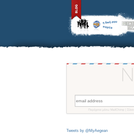
Παρέχεται μέσω MailChimp | Σύν
Tweets by @MyAegean