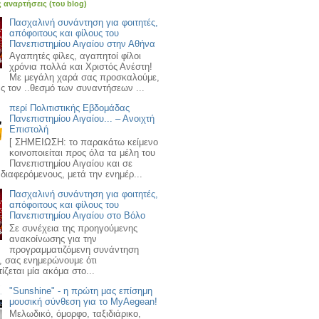
ς αναρτήσεις (του blog)
Πασχαλινή συνάντηση για φοιτητές,
απόφοιτους και φίλους του
Πανεπιστημίου Αιγαίου στην Αθήνα
Αγαπητές φίλες, αγαπητοί φίλοι
χρόνια πολλά και Χριστός Ανέστη!
Με μεγάλη χαρά σας προσκαλούμε,
ς τον ..θεσμό των συναντήσεων ...
περί Πολιτιστικής Εβδομάδας
Πανεπιστημίου Αιγαίου... – Ανοιχτή
Επιστολή
[ ΣΗΜΕΙΩΣΗ: το παρακάτω κείμενο
κοινοποιείται προς όλα τα μέλη του
Πανεπιστημίου Αιγαίου και σε
διαφερόμενους, μετά την ενημέρ...
Πασχαλινή συνάντηση για φοιτητές,
απόφοιτους και φίλους του
Πανεπιστημίου Αιγαίου στο Βόλο
Σε συνέχεια της προηγούμενης
ανακοίνωσης για την
προγραμματιζόμενη συνάντηση
, σας ενημερώνουμε ότι
ζεται μία ακόμα στο...
"Sunshine" - η πρώτη μας επίσημη
μουσική σύνθεση για το MyAegean!
Μελωδικό, όμορφο, ταξιδιάρικο,