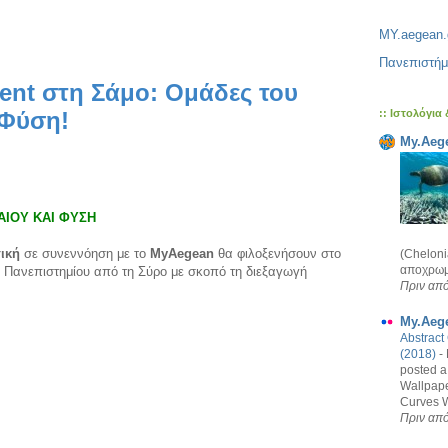
MY.aegean.
Πανεπιστήμ
vent στη Σάμο: Ομάδες του
:: Ιστολόγια
 Φύση!
My.Aege
ΑΙΟΥ ΚΑΙ ΦΥΣΗ
τική
σε συνεννόηση με το
MyAegean
θα φιλοξενήσουν στο
(Chelon
αποχρωμα
υ Πανεπιστημίου από τη Σύρο με σκοπό τη διεξαγωγή
Πριν από
My.Aege
Abstract
(2018)
-
posted a
Wallpape
Curves W
Πριν από