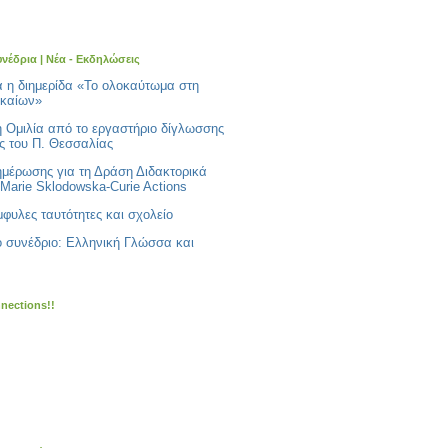
υνέδρια | Νέα - Εκδηλώσεις
ά η διημερίδα «Το ολοκαύτωμα στη
ικαίων»
ή Ομιλία από το εργαστήριο δίγλωσσης
ς του Π. Θεσσαλίας
ημέρωσης για τη Δράση Διδακτορικά
Marie Sklodowska-Curie Actions
φυλες ταυτότητες και σχολείο
ό συνέδριο: Ελληνική Γλώσσα και
nnections!!