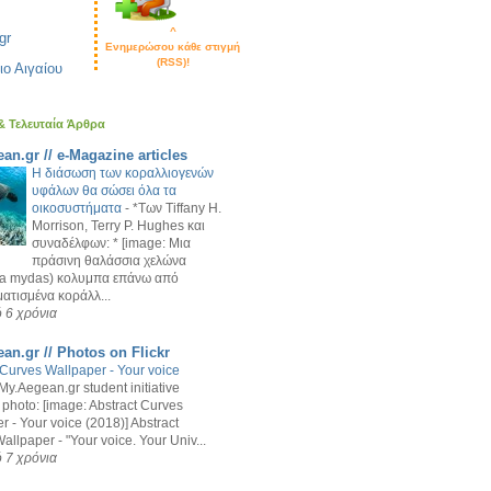
^
gr
Ενημερώσου κάθε στιγμή
(RSS)!
ιο Αιγαίου
 & Τελευταία Άρθρα
an.gr // e-Magazine articles
Η διάσωση των κοραλλιογενών
υφάλων θα σώσει όλα τα
οικοσυστήματα
-
*Των Tiffany H.
Morrison, Terry P. Hughes και
συναδέλφων: * [image: Μια
πράσινη θαλάσσια χελώνα
ia mydas) κολυμπα επάνω από
τισμένα κοράλλ...
 6 χρόνια
an.gr // Photos on Flickr
 Curves Wallpaper - Your voice
My.Aegean.gr student initiative
 photo: [image: Abstract Curves
r - Your voice (2018)] Abstract
allpaper - "Your voice. Your Univ...
 7 χρόνια