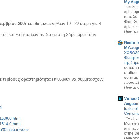
My.Aege
-
#καλημ
#photogr
(από λευ
ΦωτοGall
οεμβρίου 2007
και θα φιλοξενηθούν 10 - 20 άτομα για 4
#places..
Πριν από
όπου και θα μεταβούν παιδιά από τη Σάμο, όμοια σαν
Radio I
MY.aeg
XOROS94
Φοιτητι
της Σάμ
εκπομπή 
σταθμού
φοιτητικ
ε τι είδους δραστηριότητα
επιθυμούν να συμμετάσχουν
προσπάθε
Πριν από
Vimeo C
Aegean
ml
trailer o
Contemp
,1509.0.html
-
"Mytho
Monsters"
,1514.0.html
animation
ia/#anakoinwseis
of the D
Πριν από