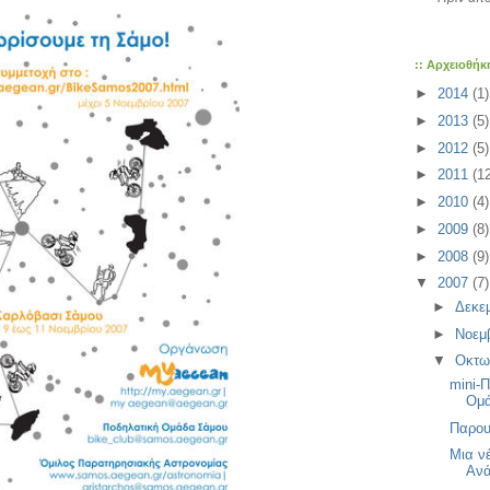
:: Αρχειοθήκ
►
2014
(1)
►
2013
(5)
►
2012
(5)
►
2011
(1
►
2010
(4)
►
2009
(8)
►
2008
(9)
▼
2007
(7)
►
Δεκε
►
Νοεμ
▼
Οκτω
mini-Π
Ομά
Παρου
Μια ν
Ανά