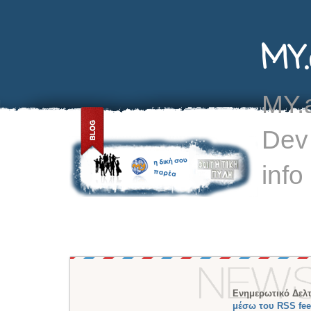
MY.
MY.a
Dev
info
Ενημερωτικό Δελτ
μέσω του RSS fe