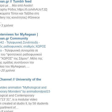
an.gr // Tumblr feed
ερα με …θέα από Αιγαίο!
aphy Ρόδος https://t.co/vihAUoTJZj
κώματα Τόποι και Ταξίδια στη
ery της κοινότητας) #Greece
.
 3 χρόνια
nterviews for MyAegean |
ean.gr Community
2 - Τηλεφωνική Συνέντευξη -
κός ραδιοφωνικός σταθμός ΧΩΡΟΣ
ου
-
Τηλεφωνική συνομιλία σε
του *φοιτητικού ραδιοφωνικού
 "ΧΩΡΟΣ" της Σάμου*. Μέλη της
ής ομάδας συστήνουν την
ια του MyAegean, ...
 20 χρόνια
hannel // University of the
f video animation "Mythological and
orary Monsters" by animationdpsd15
logical and Contemporary
13' 31'', is a modular video
 created at studio II, by 58 students
epartment of…
 8 χρόνια