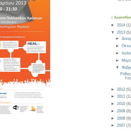
:: Αρχειοθήκ
►
2014
(1)
▼
2013
(5)
►
Δεκε
►
Οκτω
►
Ιουλ
►
Μαρτ
▼
Φεβρ
Ρόδος
Υπη
►
2012
(5)
►
2011
(1
►
2010
(4)
►
2009
(8)
►
2008
(9)
►
2007
(7)