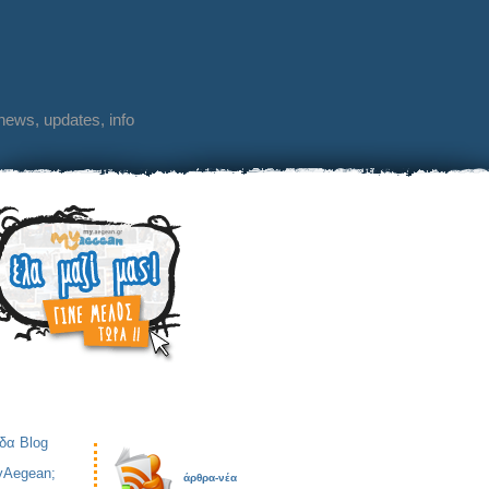
 news, updates, info
ίδα Blog
yAegean;
άρθρα-νέα