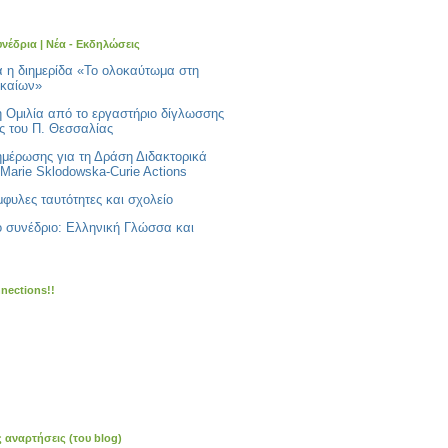
υνέδρια | Νέα - Εκδηλώσεις
ά η διημερίδα «Το ολοκαύτωμα στη
ικαίων»
ή Ομιλία από το εργαστήριο δίγλωσσης
ς του Π. Θεσσαλίας
ημέρωσης για τη Δράση Διδακτορικά
Marie Sklodowska-Curie Actions
φυλες ταυτότητες και σχολείο
ό συνέδριο: Ελληνική Γλώσσα και
nnections!!
ς αναρτήσεις (του blog)