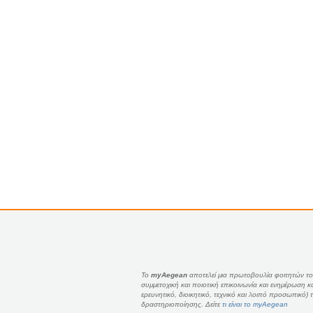
Το
myAegean
αποτελεί μια πρωτοβουλία φοιτητών του
συμμετοχική και ποιοτική επικοινωνία και ενημέρωση 
ερευνητικό, διοικητικό, τεχνικό και λοιπό προσωπικό
δραστηριοποίησης. Δείτε
τι είναι το myAegean