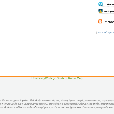
[
περισσότερα»
University/College Student Radio Map
 Πανεπιστημίου Αιγαίου. Φιλοδοξία και σκοπός μας είναι η άμεση, χωρίς γεωγραφικούς περιορισμ
και η δημιουργία ενός μορφώματος τέτοιου, ώστε όλος ο ακαδημαϊκός κόσμος (φοιτητές, διδάσκοντε
) του ιδρύματος αλλά και κάθε ενδιαφερόμενος εκτός αυτού να έχουν ένα τόπο κοινής αναφοράς και