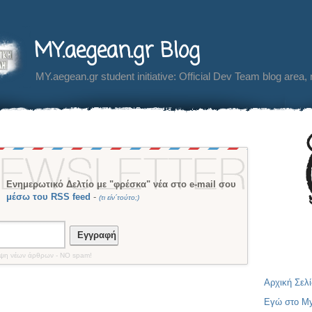
MY.aegean.gr Blog
MY.aegean.gr student initiative: Official Dev Team blog area,
Ενημερωτικό Δελτίο με "φρέσκα" νέα στο e-mail σου
μέσω του RSS feed
-
(τι είν´τούτο;)
Εγγραφή
οψη νέων άρθρων - NO spam!
Αρχική Σελ
Εγώ στο M