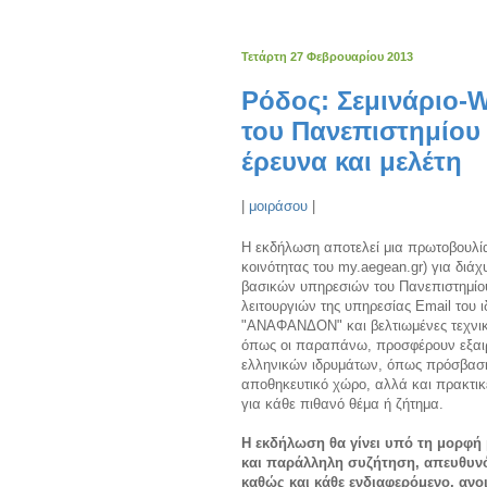
Τετάρτη 27 Φεβρουαρίου 2013
Ρόδος: Σεμινάριο
του Πανεπιστημίου 
έρευνα και μελέτη
|
μοιράσου
|
Η εκδήλωση αποτελεί μια πρωτοβουλία
κοινότητας του my.aegean.gr) για διάχ
βασικών υπηρεσιών του Πανεπιστημίου
λειτουργιών της υπηρεσίας Email του
"ΑΝΑΦΑΝΔΟΝ" και βελτιωμένες τεχνι
όπως οι παραπάνω, προσφέρουν εξαιρ
ελληνικών ιδρυμάτων, όπως πρόσβαση 
αποθηκευτικό χώρο, αλλά και πρακτικ
για κάθε πιθανό θέμα ή ζήτημα.
Η εκδήλωση θα γίνει υπό τη μορφή μ
και παράλληλη συζήτηση, απευθυνό
καθώς και κάθε ενδιαφερόμενο, ανο