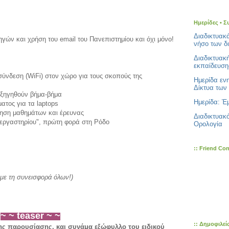
Ημερίδες • Σ
Διαδικτυακ
γών και χρήση του email του Πανεπιστημίου και όχι μόνο!
νήσο των δ
Διαδικτυακ
εκπαίδευση
ύνδεση (WiFi) στον χώρο για τους σκοπούς της
Ημερίδα εν
Δίκτυα των 
 εξηγηθούν βήμα-βήμα
Ημερίδα: Έμ
ατος για τα laptops
θηση μαθημάτων και έρευνας
Διαδικτυακ
υ/εργαστηρίου", πρώτη φορά στη Ρόδο
Ορολογία
:: Friend Co
 με τη συνεισφορά όλων!)
~ ~ teaser ~ ~
:: Δημοφιλεί
της παρουσίασης, και συνάμα εξώφυλλο του ειδικού