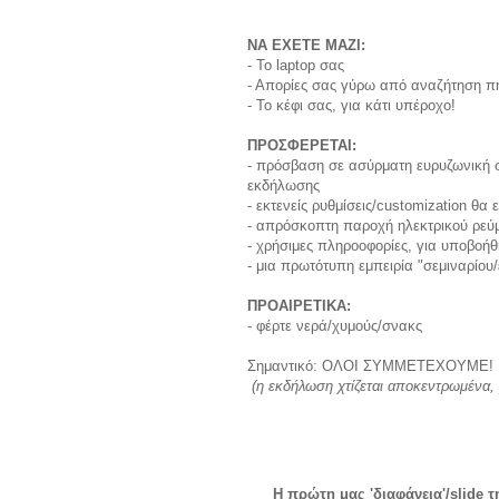
ΝΑ ΕΧΕΤΕ ΜΑΖΙ:
- Το laptop σας
- Απορίες σας γύρω από αναζήτηση πη
- Το κέφι σας, για κάτι υπέροχο!
ΠΡΟΣΦΕΡΕΤΑΙ:
- πρόσβαση σε ασύρματη ευρυζωνική σ
εκδήλωσης
- εκτενείς ρυθμίσεις/customization θα
- απρόσκοπτη παροχή ηλεκτρικού ρεύμ
- χρήσιμες πληροοφορίες, για υποβοή
- μια πρωτότυπη εμπειρία "σεμιναρίο
ΠΡΟΑΙΡΕΤΙΚΑ:
- φέρτε νερά/χυμούς/σνακς
Σημαντικό: ΟΛΟΙ ΣΥΜΜΕΤΕΧΟΥΜΕ!
(η εκδήλωση χτίζεται αποκεντρωμένα,
Η πρώτη μας 'διαφάνεια'/slide 