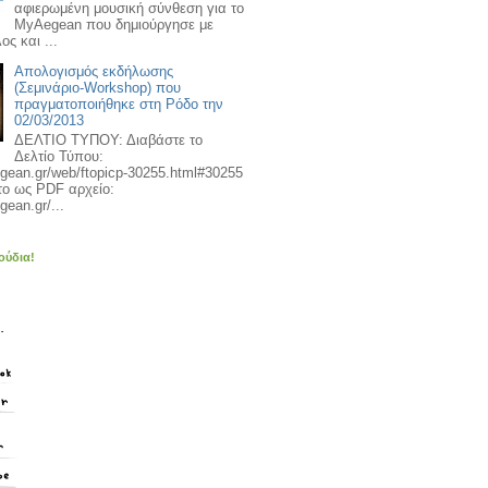
αφιερωμένη μουσική σύνθεση για το
MyAegean που δημιούργησε με
ος και ...
Απολογισμός εκδήλωσης
(Σεμινάριο-Workshop) που
πραγματοποιήθηκε στη Ρόδο την
02/03/2013
ΔΕΛΤΙΟ ΤΥΠΟΥ: Διαβάστε το
Δελτίο Τύπου:
egean.gr/web/ftopicp-30255.html#30255
το ως PDF αρχείο:
gean.gr/...
ούδια!
.