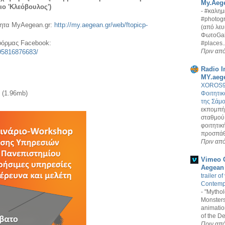
My.Aege
ιο 'Κλεόβουλος')
-
#καλημ
#photogr
τητα MyAegean.gr:
http://my.aegean.gr/web/ftopicp-
(από λευ
ΦωτοGall
όρμας Facebook:
#places..
Πριν από
95816876683/
Radio I
MY.aeg
XOROS94
(1.96mb)
Φοιτητι
της Σάμ
εκπομπή 
σταθμού
φοιτητικ
προσπάθε
Πριν από
Vimeo C
Aegean
trailer o
Contemp
-
"Mytho
Monsters"
animation
of the D
Πριν από