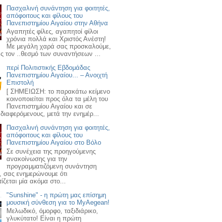
Πασχαλινή συνάντηση για φοιτητές,
απόφοιτους και φίλους του
Πανεπιστημίου Αιγαίου στην Αθήνα
Αγαπητές φίλες, αγαπητοί φίλοι
χρόνια πολλά και Χριστός Ανέστη!
Με μεγάλη χαρά σας προσκαλούμε,
ς τον ..θεσμό των συναντήσεων ...
περί Πολιτιστικής Εβδομάδας
Πανεπιστημίου Αιγαίου... – Ανοιχτή
Επιστολή
[ ΣΗΜΕΙΩΣΗ: το παρακάτω κείμενο
κοινοποιείται προς όλα τα μέλη του
Πανεπιστημίου Αιγαίου και σε
διαφερόμενους, μετά την ενημέρ...
Πασχαλινή συνάντηση για φοιτητές,
απόφοιτους και φίλους του
Πανεπιστημίου Αιγαίου στο Βόλο
Σε συνέχεια της προηγούμενης
ανακοίνωσης για την
προγραμματιζόμενη συνάντηση
, σας ενημερώνουμε ότι
ζεται μία ακόμα στο...
"Sunshine" - η πρώτη μας επίσημη
μουσική σύνθεση για το MyAegean!
Μελωδικό, όμορφο, ταξιδιάρικο,
γλυκύτατο! Είναι η πρώτη