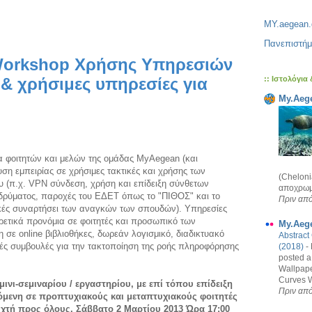
MY.aegean.
Πανεπιστήμ
-Workshop Χρήσης Υπηρεσιών
:: Ιστολόγια
& χρήσιμες υπηρεσίες για
My.Aege
 φοιτητών και μελών της ομάδας MyAegean (και
υση εμπειρίας σε χρήσιμες τακτικές και χρήσης των
(Chelon
 (π.χ. VPN σύνδεση, χρήση και επίδειξη σύνθετων
αποχρωμα
 ιδρύματος, παροχές του ΕΔΕΤ όπως το "ΠΙΘΟΣ" και το
Πριν από
κές συναρτήσει των αναγκών των σπουδών). Υπηρεσίες
ετικά προνόμια σε φοιτητές και προσωπικό των
My.Aege
σε online βιβλιοθήκες, δωρεάν λογισμικό, διαδικτυακό
Abstract
ές συμβουλές για την τακτοποίηση της ροής πληροφόρησης
(2018)
-
posted a
Wallpape
Curves W
ινι-σεμιναρίου / εργαστηρίου, με επί τόπου επίδειξη
Πριν από
μενη σε προπτυχιακούς και μεταπτυχιακούς φοιτητές
ιχτή προς όλους. Σάββατο 2 Μαρτίου 2013 Ώρα 17:00