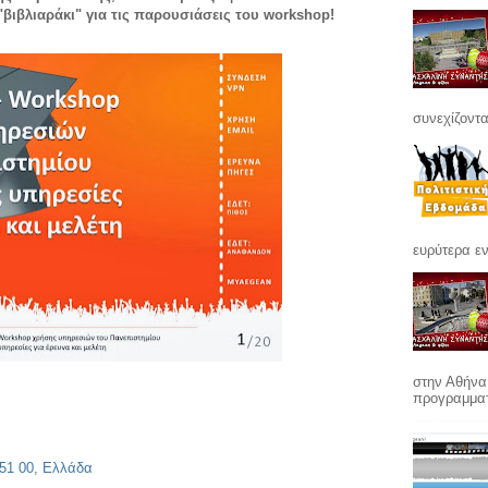
"βιβλιαράκι" για τις παρουσιάσεις του workshop!
συνεχίζοντα
ευρύτερα εν
στην Αθήνα
προγραμματί
851 00, Ελλάδα