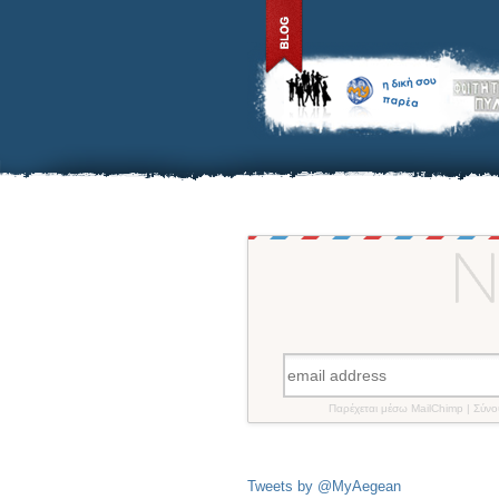
Παρέχεται μέσω MailChimp | Σύν
Tweets by @MyAegean