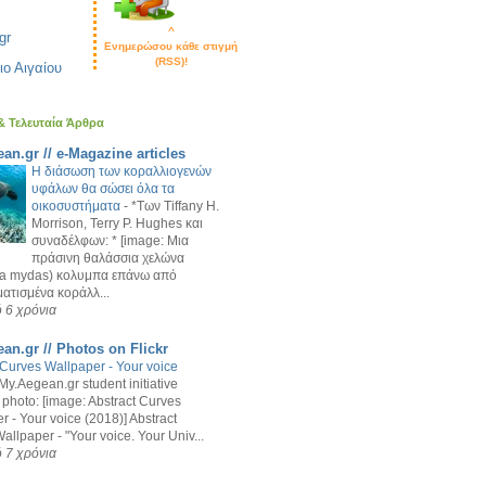
^
gr
Ενημερώσου κάθε στιγμή
(RSS)!
ιο Αιγαίου
 & Τελευταία Άρθρα
an.gr // e-Magazine articles
Η διάσωση των κοραλλιογενών
υφάλων θα σώσει όλα τα
οικοσυστήματα
-
*Των Tiffany H.
Morrison, Terry P. Hughes και
συναδέλφων: * [image: Μια
πράσινη θαλάσσια χελώνα
ia mydas) κολυμπα επάνω από
τισμένα κοράλλ...
 6 χρόνια
an.gr // Photos on Flickr
 Curves Wallpaper - Your voice
My.Aegean.gr student initiative
 photo: [image: Abstract Curves
r - Your voice (2018)] Abstract
allpaper - "Your voice. Your Univ...
 7 χρόνια