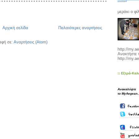
μεράκι ο φίλ
Αρχική σελίδα
Παλαιότερες αναρτήσεις
αφή σε:
Αναρτήσεις (Atom)
http://my.a
Ανακτήστε 
http://my.ae
:: Εξτρά-Καλ
Ανακαλύψτε
το MyAegean..