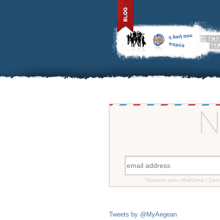
Παρέχεται μέσω MailChimp | Σύν
Tweets by @MyAegean