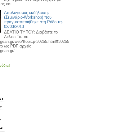
ος και ...
Απολογισμός εκδήλωσης
(Σεμινάριο-Workshop) που
πραγματοποιήθηκε στη Ρόδο την
02/03/2013
ΔΕΛΤΙΟ ΤΥΠΟΥ: Διαβάστε το
Δελτίο Τύπου:
egean.gr/web/ftopicp-30255.html#30255
το ως PDF αρχείο:
gean.gr/...
ούδια!
.