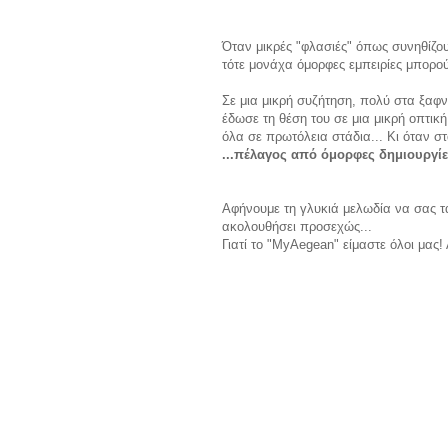
Όταν μικρές "φλασιές" όπως συνηθίζο
τότε μονάχα όμορφες εμπειρίες μπορο
Σε μια μικρή συζήτηση, πολύ στα ξαφν
έδωσε τη θέση του σε μια μικρή οπτικ
όλα σε πρωτόλεια στάδια... Κι όταν 
...πέλαγος από όμορφες δημιουργί
Αφήνουμε τη γλυκιά μελωδία να σας τα
ακολουθήσει προσεχώς...
Γιατί το "MyAegean" είμαστε όλοι μας!