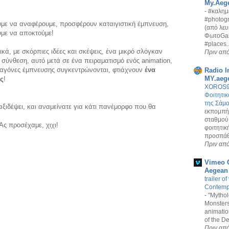
My.Aege
-
#καλημ
#photogr
υμε να αναφέρουμε, προσφέρουν καταιγιστική έμπνευση,
(από λευ
ύμε να αποκτούμε!
ΦωτοGall
#places..
ικά, με σκόρπιες ιδέες και σκέψεις, ένα μικρό σλόγκαν
Πριν από
ή σύνθεση, αυτό μετά σε ένα πειραματισμό ενός animation,
σταγόνες έμπνευσης συγκεντρώνονται, φτιάχνουν
ένα
Radio I
MY.aeg
ες
!
XOROS94
Φοιτητι
της Σάμ
ξιδέψει, και αναμείνατε για κάτι πανέμορφο που θα
εκπομπή 
σταθμού
 Ας προσέχαμε, χιχι!
φοιτητικ
προσπάθε
Πριν από
Vimeo C
Aegean
trailer o
Contemp
-
"Mytho
Monsters"
animation
of the D
Πριν από