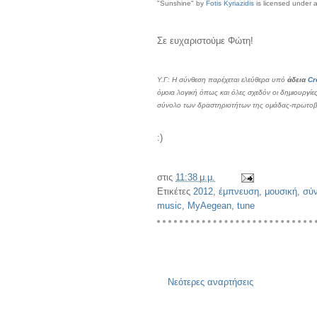
"Sunshine"
by
Fotis Kyriazidis
is licensed under 
Σε ευχαριστούμε Φώτη!
Υ.Γ: Η σύνθεση παρέχεται ελεύθερα υπό
άδεια
Cr
όμοια λογική όπως και όλες σχεδόν οι δημιουργίες
σύνολο των δραστηριοτήτων της ομάδας-πρωτοβου
:)
στις
11:38 μ.μ.
Ετικέτες
2012
,
έμπνευση
,
μουσική
,
σύ
music
,
MyAegean
,
tune
Νεότερες αναρτήσεις