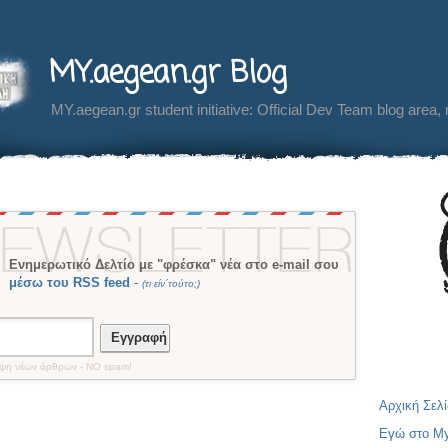
MY.aegean.gr Blog
MY.aegean.gr student initiative: Official Dev Team blog area,
Ενημερωτικό Δελτίο με "φρέσκα" νέα στο e-mail σου
μέσω του RSS feed
-
(τι είν´τούτο;)
Εγγραφή
οψη νέων άρθρων - NO spam!
Αρχική Σελ
Εγώ στο M