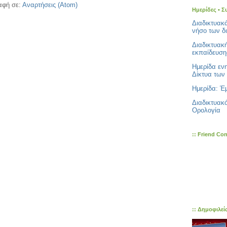
αφή σε:
Αναρτήσεις (Atom)
Ημερίδες • Σ
Διαδικτυακ
νήσο των δ
Διαδικτυακ
εκπαίδευση
Ημερίδα εν
Δίκτυα των 
Ημερίδα: Έμ
Διαδικτυακ
Ορολογία
:: Friend Co
:: Δημοφιλεί