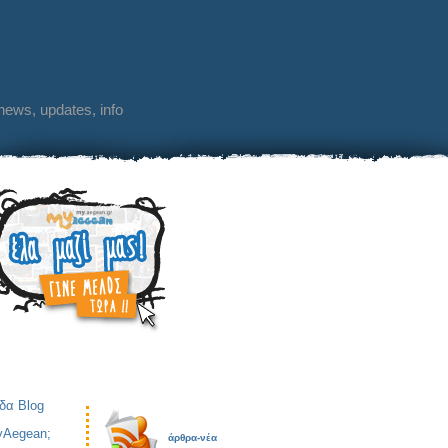
 news, updates, info
ίδα Blog
yAegean;
άρθρα-νέα