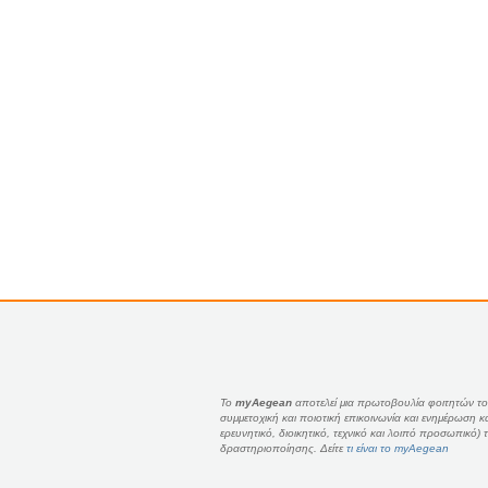
Το
myAegean
αποτελεί μια πρωτοβουλία φοιτητών του
συμμετοχική και ποιοτική επικοινωνία και ενημέρωση 
ερευνητικό, διοικητικό, τεχνικό και λοιπό προσωπικό
δραστηριοποίησης. Δείτε
τι είναι το myAegean