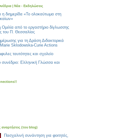
υνέδρια | Νέα - Εκδηλώσεις
ά η διημερίδα «Το ολοκαύτωμα στη
ικαίων»
ή Ομιλία από το εργαστήριο δίγλωσσης
ς του Π. Θεσσαλίας
ημέρωσης για τη Δράση Διδακτορικά
Marie Sklodowska-Curie Actions
φυλες ταυτότητες και σχολείο
ό συνέδριο: Ελληνική Γλώσσα και
nnections!!
ς αναρτήσεις (του blog)
Πασχαλινή συνάντηση για φοιτητές,