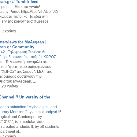
an.gr // Tumblr feed
ερα με …θέα από Αιγαίο!
aphy Ρόδος https://t.co/vihAUoTJZj
κώματα Τόποι και Ταξίδια στη
ery της κοινότητας) #Greece
.
 3 χρόνια
nterviews for MyAegean |
ean.gr Community
2 - Τηλεφωνική Συνέντευξη -
κός ραδιοφωνικός σταθμός ΧΩΡΟΣ
ου
-
Τηλεφωνική συνομιλία σε
του *φοιτητικού ραδιοφωνικού
 "ΧΩΡΟΣ" της Σάμου*. Μέλη της
ής ομάδας συστήνουν την
ια του MyAegean, ...
 20 χρόνια
hannel // University of the
f video animation "Mythological and
orary Monsters" by animationdpsd15
logical and Contemporary
13' 31'', is a modular video
 created at studio II, by 58 students
epartment of…
 8 χρόνια