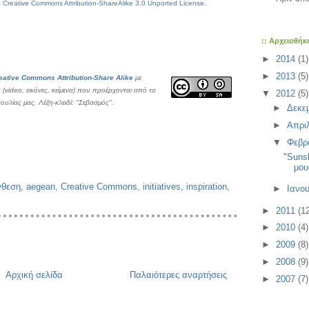
a
Creative Commons Attribution-ShareAlike 3.0 Unported License
.
:: Αρχειοθήκ
►
2014
(1)
►
2013
(5)
eative Commons Attribution-Share Alike
με
 (video, εικόνες, κείμενα) που προέρχονται από το
▼
2012
(5)
λίας μας. Λέξη-κλειδί: "Σεβασμός".
►
Δεκε
►
Απρι
▼
Φεβρ
"Suns
μου
νθεση
,
aegean
,
Creative Commons
,
initiatives
,
inspiration
,
►
Ιανο
►
2011
(1
►
2010
(4)
►
2009
(8)
►
2008
(9)
Αρχική σελίδα
Παλαιότερες αναρτήσεις
►
2007
(7)